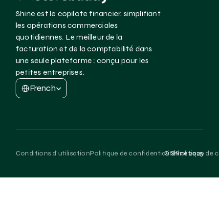
Shine est le copilote financier, simplifiant 
les opérations commerciales 
quotidiennes. Le meilleur de la 
facturation et de la comptabilité dans 
une seule plateforme ; conçu pour les 
petites entreprises.
Select Language
French
Conditions d'utilisation
Politique de confidentialité
Politique de 
© Shine 2025