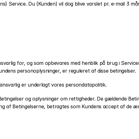
dens) Service. Du (Kunden) vil dog blive varslet pr. e-mail 3 m
arlig for, og som opbevares med henblik på brug i Servicen,
dens personoplysninger, er reguleret af disse betingelser.
svarlig er underlagt vores persondatapolitik.
tingelser og oplysninger om rettigheder. De gældende Betinge
ing af Betingelserne, betragtes som Kundens accept af de æn