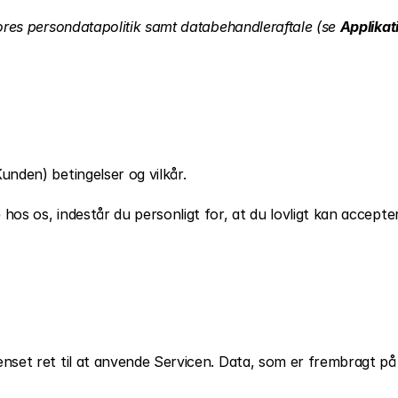
ores persondatapolitik samt databehandleraftale (se 
Applikat
nden) betingelser og vilkår.
os os, indestår du personligt for, at du lovligt kan accepte
set ret til at anvende Servicen. Data, som er frembragt på b