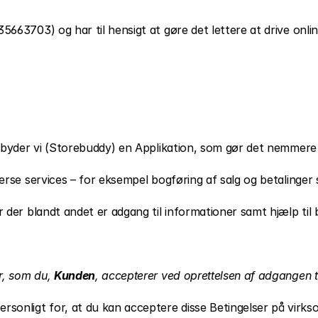
663703) og har til hensigt at gøre det lettere at drive online
tilbyder vi (Storebuddy) en Applikation, som gør det nemmere
verse services – for eksempel bogføring af salg og betalinger
 der blandt andet er adgang til informationer samt hjælp til 
r, som du, 
Kunden
, accepterer ved oprettelsen af adgangen ti
sonligt for, at du kan acceptere disse Betingelser på virkso