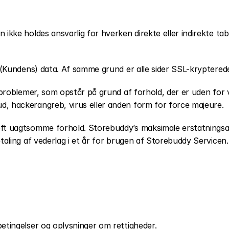
 ikke holdes ansvarlig for hverken direkte eller indirekte t
e (Kundens) data. Af samme grund er alle sider SSL-kryptered
 problemer, som opstår på grund af forhold, der er uden for 
, hackerangreb, virus eller anden form for force majeure.
oft uagtsomme forhold. Storebuddy’s maksimale erstatningsan
taling af vederlag i et år for brugen af Storebuddy Servicen.
etingelser og oplysninger om rettigheder.