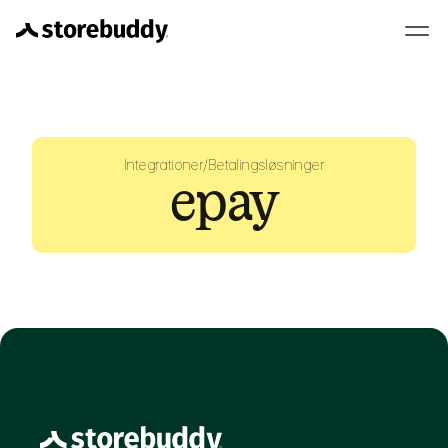
Integrationer
/
Betalingsløsninger
epay