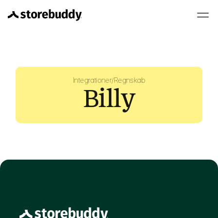
Integrationer
/
Regnskab
Billy